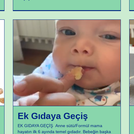
Beslenme
Ek Gıdaya Geçiş
EK GIDAYA GEÇİŞ Anne sütü/Formül mama
hayatın ilk 6 ayında temel gıdadır. Bebeğin başka