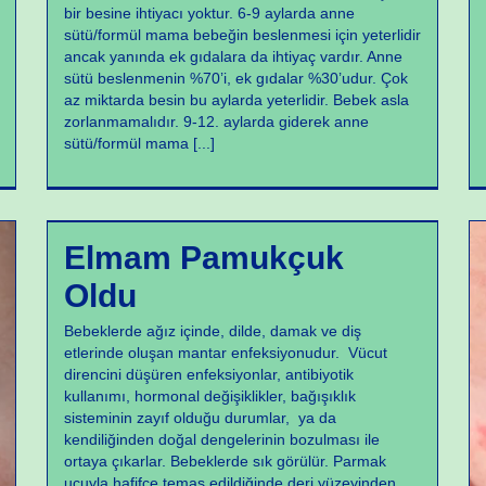
bir besine ihtiyacı yoktur. 6-9 aylarda anne
sütü/formül mama bebeğin beslenmesi için yeterlidir
ancak yanında ek gıdalara da ihtiyaç vardır. Anne
sütü beslenmenin %70’i, ek gıdalar %30’udur. Çok
az miktarda besin bu aylarda yeterlidir. Bebek asla
zorlanmamalıdır. 9-12. aylarda giderek anne
sütü/formül mama
[...]
Yeni Doğan Sorunları
Elmam Pamukçuk
Oldu
Bebeklerde ağız içinde, dilde, damak ve diş
etlerinde oluşan mantar enfeksiyonudur. Vücut
direncini düşüren enfeksiyonlar, antibiyotik
kullanımı, hormonal değişiklikler, bağışıklık
sisteminin zayıf olduğu durumlar, ya da
kendiliğinden doğal dengelerinin bozulması ile
ortaya çıkarlar. Bebeklerde sık görülür. Parmak
ucuyla hafifçe temas edildiğinde deri yüzeyinden