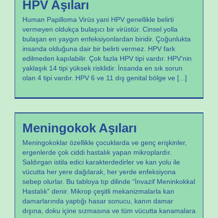
HPV Aşıları
Human Papilloma Virüs yani HPV genellikle belirti
vermeyen oldukça bulaşıcı bir virüstür. Cinsel yolla
bulaşan en yaygın enfeksiyonlardan biridir. Çoğunlukta
insanda olduğuna dair bir belirti vermez. HPV fark
edilmeden kapılabilir. Çok fazla HPV tipi vardır. HPV’nin
yaklaşık 14 tipi yüksek risklidir. İnsanda en sık sorun
olan 4 tipi vardır. HPV 6 ve 11 dış genital bölge ve
[...]
Aşılar
Meningokok Aşıları
Meningokoklar özellikle çocuklarda ve genç erişkinler,
ergenlerde çok ciddi hastalık yapan mikroplardır.
Saldırgan istila edici karakterdedirler ve kan yolu ile
vücutta her yere dağılarak, her yerde enfeksiyona
sebep olurlar. Bu tabloya tıp dilinde “İnvazif Meninkokkal
Hastalık” denir. Mikrop çeşitli mekanizmalarla kan
damarlarında yaptığı hasar sonucu, kanın damar
dışına, doku içine sızmasına ve tüm vücutta kanamalara