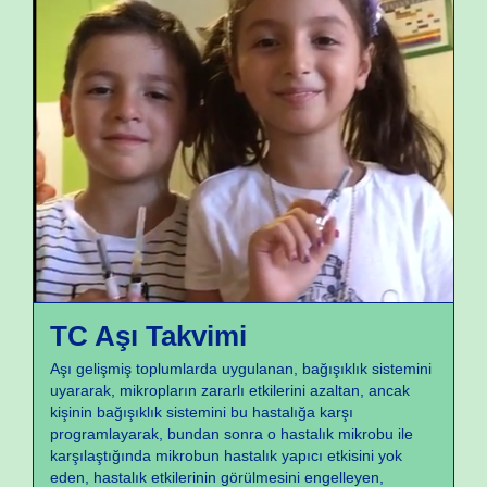
Aşılar
TC Aşı Takvimi
Aşı gelişmiş toplumlarda uygulanan, bağışıklık sistemini
uyararak, mikropların zararlı etkilerini azaltan, ancak
kişinin bağışıklık sistemini bu hastalığa karşı
programlayarak, bundan sonra o hastalık mikrobu ile
karşılaştığında mikrobun hastalık yapıcı etkisini yok
eden, hastalık etkilerinin görülmesini engelleyen,