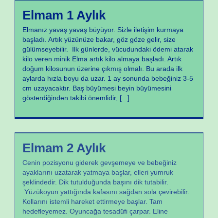
Büyüme ve Gelişme
Elmam 1 Aylık
Elmanız yavaş yavaş büyüyor. Sizle iletişim kurmaya
başladı. Artık yüzünüze bakar, göz göze gelir, size
gülümseyebilir. İlk günlerde, vücudundaki ödemi atarak
kilo veren minik Elma artık kilo almaya başladı. Artık
doğum kilosunun üzerine çıkmış olmalı. Bu arada ilk
aylarda hızla boyu da uzar. 1 ay sonunda bebeğiniz 3-5
cm uzayacaktır. Baş büyümesi beyin büyümesini
gösterdiğinden takibi önemlidir,
[...]
Büyüme ve Gelişme
Elmam 2 Aylık
Cenin pozisyonu giderek gevşemeye ve bebeğiniz
ayaklarını uzatarak yatmaya başlar, elleri yumruk
şeklindedir. Dik tutulduğunda başını dik tutabilir.
Yüzükoyun yattığında kafasını sağdan sola çevirebilir.
Kollarını istemli hareket ettirmeye başlar. Tam
hedefleyemez. Oyuncağa tesadüfi çarpar. Eline