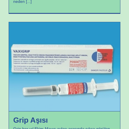
neden
[...]
Aşılar
Grip Aşısı
Grip her yıl Ekim-Mayıs ayları arasında sıkça görülen,