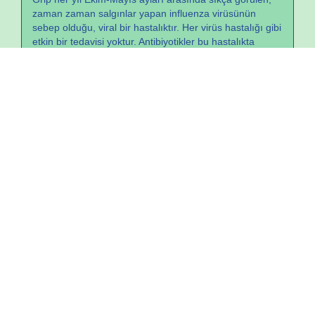
zaman zaman salgınlar yapan influenza virüsünün
sebep olduğu, viral bir hastalıktır. Her virüs hastalığı gibi
etkin bir tedavisi yoktur. Antibiyotikler bu hastalıkta
etkisizdir. Korunma ancak aşı ile mümkündür. Grip
hastalığı genellikle yatak istirahati gerektiren, günlük
aktiviteyi engelleyen, halsizlik, huzursuzluk ile seyreden
bir hastalıktır. Genellikle: Ateş (38 °C ve üzeri),
[...]
Büyüme ve Gelişme