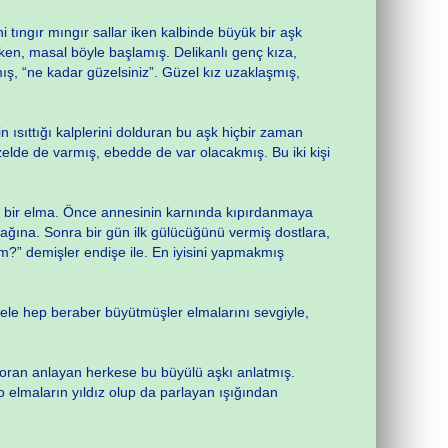
 tıngır mıngır sallar iken kalbinde büyük bir aşk
rken, masal böyle başlamış. Delikanlı genç kıza,
ş, “ne kadar güzelsiniz”. Güzel kız uzaklaşmış,
in ısıttığı kalplerini dolduran bu aşk hiçbir zaman
zelde de varmış, ebedde de var olacakmış. Bu iki kişi
zı bir elma. Önce annesinin karnında kıpırdanmaya
ğına. Sonra bir gün ilk gülücüğünü vermiş dostlara,
m?” demişler endişe ile. En iyisini yapmakmış
 ele hep beraber büyütmüşler elmalarını sevgiyle,
 soran anlayan herkese bu büyülü aşkı anlatmış.
o elmaların yıldız olup da parlayan ışığından