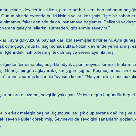
an içinde, develer tellal iken, pireler berber iken, ben babamın beşiğini
Günün birinde evrende bu iki kişinin yolları kesişmiş. ”İşte bir sabah e
e olmamış, fakat denizde dalga, oynamaya başlamış. Delikanlı yaklaşmı
ak yanına geleyim, ellerimi sürmeden, gözlerimle seveyim.”
kları, aynı gökyüzünü paylaştıkları için sevmişler birbirlerini. Aynı güneş
aşk öyle güçlüymüş ki, ışığı sonsuzlukta, kozmik evrende yerini almış, e
. İçlerindeki ışık birleşmiş, tek olmuş ve evreni aydınlatmış.
kteliğinden bir elma oluşmuş. Bu büyük aşkın meyvesi kırmızı, kıpkırmı
ş. Güneşli bir gün ağlayarak çıkmış gün ışığına. Koşmuş annesinin kuca
 annesi sarmış kolları ile “uyusun kızım”. “Ne yedirelim, nasıl bakalı
lar onlara el uzatan, sevgi ile yaklaşan. Ve işte o gün bugündür hep el
iğeri o erkek meleğin başına, üçüncüsü ise ışık olup evrene dağılmış ve
cak seven kalpler görebilmiş. Sevmeyip de sevdiğini sananların gözleri, 
.