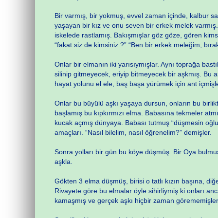
Bir varmış, bir yokmuş, evvel zaman içinde, kalbur sam
yaşayan bir kız ve onu seven bir erkek melek varmış. 
iskelede rastlamış. Bakışmışlar göz göze, gören kims
“fakat siz de kimsiniz ?” “Ben bir erkek meleğim, bır
Onlar bir elmanın iki yarısıymışlar. Aynı toprağa bastı
silinip gitmeyecek, eriyip bitmeyecek bir aşkmış. Bu 
hayat yolunu el ele, baş başa yürümek için ant içmişler
Onlar bu büyülü aşkı yaşaya dursun, onların bu birli
başlamış bu kıpkırmızı elma. Babasına tekmeler atmı
kucak açmış dünyaya. Babası tutmuş “düşmesin oğlum”,
amaçları. “Nasıl bilelim, nasıl öğrenelim?” demişler.
Sonra yolları bir gün bu köye düşmüş. Bir Oya bulmuş
aşkla.
Gökten 3 elma düşmüş, birisi o tatlı kızın başına, d
Rivayete göre bu elmalar öyle sihirliymiş ki onları an
kamaşmış ve gerçek aşkı hiçbir zaman görememişler