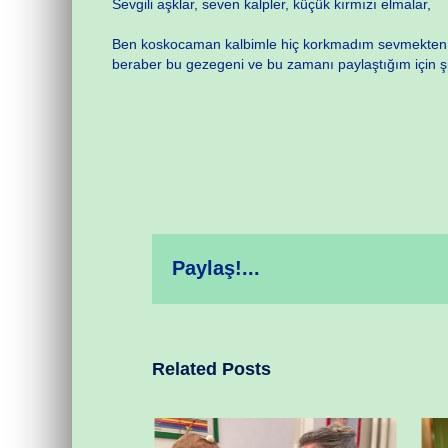
Sevgili aşklar, seven kalpler, küçük kırmızı elmalar,
Ben koskocaman kalbimle hiç korkmadım sevmekten. Siz
beraber bu gezegeni ve bu zamanı paylaştığım için 
Paylaş!...
Related Posts