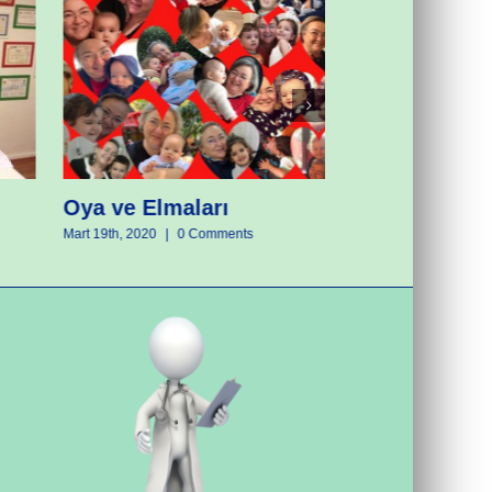
Oyanın Renkl
Mayıs 19th, 2018
|
0 
Oya ve Elmaları
Mart 19th, 2020
|
0 Comments