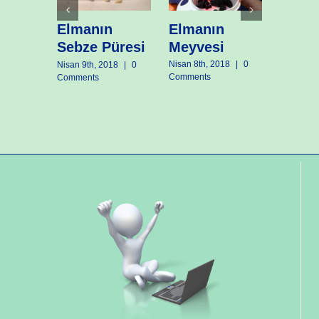
Elma’
 Ek
Elmanın
Elmanın
Muhal
Meyvesi
Sebze Püresi
i
Nisan 7th
Nisan 8th, 2018
|
0
Nisan 9th, 2018
|
0
Comment
Comments
Comments
018
|
0