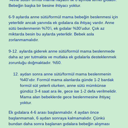
Bebeğin başka bir besine ihtiyacı yoktur.
6-9 aylarda anne sütü/formül mama bebeğin beslenmesi için
yeterlidir ancak yanında ek gıdalara da ihtiyaç vardır. Anne
sütü beslenmenin %70’i, ek gıdalar %30’udur. Çok az
miktarda besin bu aylarda yeterlidir. Bebek asla
zorlanmamalıdır.
9-12. aylarda giderek anne sütü/formül mama beslenmede
daha az yer tutmakta ve mutlaka ek gıdalarla desteklenmek
zorunluğu doğmaktadır. %50.
aydan sonra anne sütü/formül mama beslenmenin
%40’ıdır. Formül mama alanlarda günde 1-2 bardak
formül süt yeterli olurken, anne sütü mümkünse
gündüz 3-4 saat ara ile, gece ise 1-2 defa verilmelidir.
Mama alan bebeklerde gece beslenmesine ihtiyaç
yoktur.
Ek gıdalara 4-6 arası başlanmalıdır. 4 aydan önce
başlanmamalı, 6 aydan sonraya kalmamalıdır. Çünkü
bundan daha sonra başlanan gıdalara bebeğin alışması