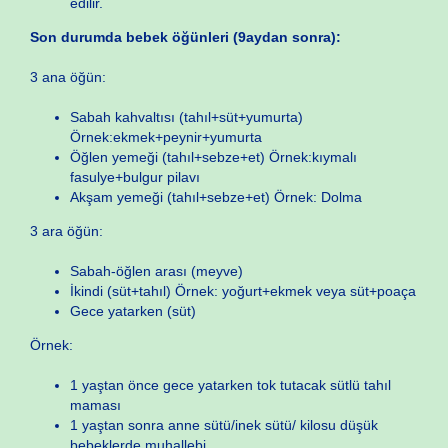
edilir.
Son durumda bebek öğünleri (9aydan sonra):
3 ana öğün:
Sabah kahvaltısı (tahıl+süt+yumurta)
Örnek:ekmek+peynir+yumurta
Öğlen yemeği (tahıl+sebze+et) Örnek:kıymalı
fasulye+bulgur pilavı
Akşam yemeği (tahıl+sebze+et) Örnek: Dolma
3 ara öğün:
Sabah-öğlen arası (meyve)
İkindi (süt+tahıl) Örnek: yoğurt+ekmek veya süt+poaça
Gece yatarken (süt)
Örnek:
1 yaştan önce gece yatarken tok tutacak sütlü tahıl
maması
1 yaştan sonra anne sütü/inek sütü/ kilosu düşük
bebeklerde muhallebi