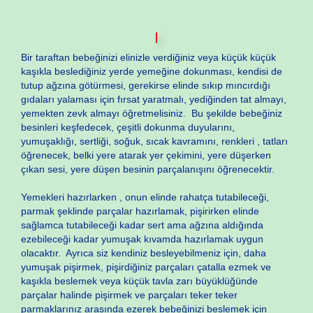
Bir taraftan bebeğinizi elinizle verdiğiniz veya küçük küçük
kaşıkla beslediğiniz yerde yemeğine dokunması, kendisi de
tutup ağzına götürmesi, gerekirse elinde sıkıp mıncırdığı
gıdaları yalaması için fırsat yaratmalı, yediğinden tat almayı,
yemekten zevk almayı öğretmelisiniz. Bu şekilde bebeğiniz
besinleri keşfedecek, çeşitli dokunma duyularını,
yumuşaklığı, sertliği, soğuk, sıcak kavramını, renkleri , tatları
öğrenecek, belki yere atarak yer çekimini, yere düşerken
çıkan sesi, yere düşen besinin parçalanışını öğrenecektir.
Yemekleri hazırlarken , onun elinde rahatça tutabileceği,
parmak şeklinde parçalar hazırlamak, pişirirken elinde
sağlamca tutabileceği kadar sert ama ağzına aldığında
ezebileceği kadar yumuşak kıvamda hazırlamak uygun
olacaktır. Ayrıca siz kendiniz besleyebilmeniz için, daha
yumuşak pişirmek, pişirdiğiniz parçaları çatalla ezmek ve
kaşıkla beslemek veya küçük tavla zarı büyüklüğünde
parçalar halinde pişirmek ve parçaları teker teker
parmaklarınız arasında ezerek bebeğinizi beslemek için