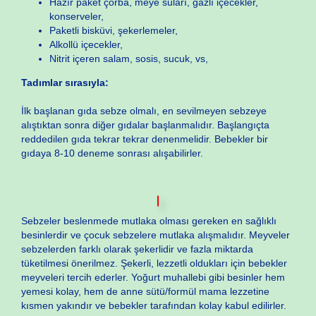
Hazır paket çorba, meye suları, gazlı içecekler,
konserveler,
Paketli bisküvi, şekerlemeler,
Alkollü içecekler,
Nitrit içeren salam, sosis, sucuk, vs,
Tadımlar sırasıyla:
İlk başlanan gıda sebze olmalı, en sevilmeyen sebzeye
alıştıktan sonra diğer gıdalar başlanmalıdır. Başlangıçta
reddedilen gıda tekrar tekrar denenmelidir. Bebekler bir
gıdaya 8-10 deneme sonrası alışabilirler.
Sebzeler beslenmede mutlaka olması gereken en sağlıklı
besinlerdir ve çocuk sebzelere mutlaka alışmalıdır. Meyveler
sebzelerden farklı olarak şekerlidir ve fazla miktarda
tüketilmesi önerilmez. Şekerli, lezzetli oldukları için bebekler
meyveleri tercih ederler. Yoğurt muhallebi gibi besinler hem
yemesi kolay, hem de anne sütü/formül mama lezzetine
kısmen yakındır ve bebekler tarafından kolay kabul edilirler.