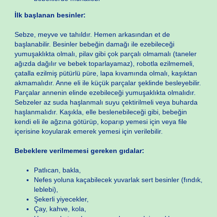
İlk başlanan besinler:
Sebze, meyve ve tahıldır. Hemen arkasından et de
başlanabilir. Besinler bebeğin damağı ile ezebileceği
yumuşaklıkta olmalı, pilav gibi çok parçalı olmamalı (taneler
ağızda dağılır ve bebek toparlayamaz), robotla ezilmemeli,
çatalla ezilmiş pütürlü püre, lapa kıvamında olmalı, kaşıktan
akmamalıdır. Anne eli ile küçük parçalar şeklinde besleyebilir.
Parçalar annenin elinde ezebileceği yumuşaklıkta olmalıdır.
Sebzeler az suda haşlanmalı suyu çektirilmeli veya buharda
haşlanmalıdır. Kaşıkla, elle beslenebileceği gibi, bebeğin
kendi eli ile ağzına götürüp, koparıp yemesi için veya file
içerisine koyularak emerek yemesi için verilebilir.
Bebeklere verilmemesi gereken gıdalar:
Patlıcan, bakla,
Nefes yoluna kaçabilecek yuvarlak sert besinler (fındık,
leblebi),
Şekerli yiyecekler,
Çay, kahve, kola,