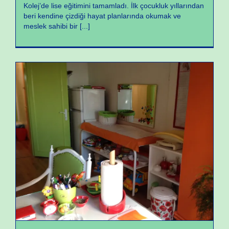
Kolej’de lise eğitimini tamamladı. İlk çocukluk yıllarından
beri kendine çizdiği hayat planlarında okumak ve
meslek sahibi bir
[...]
Doktor Oya