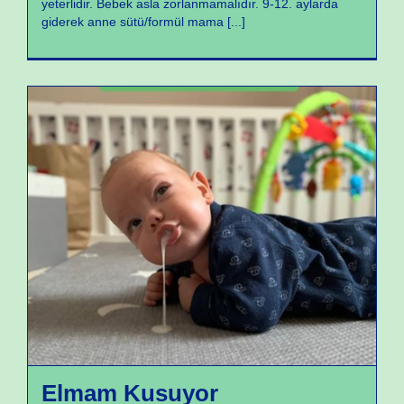
yeterlidir. Bebek asla zorlanmamalıdır. 9-12. aylarda
giderek anne sütü/formül mama
[...]
Yeni Doğan Sorunları
Elmam Kusuyor