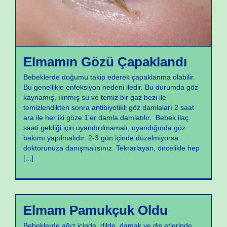
Elmamın Gözü Çapaklandı
Bebeklerde doğumu takip ederek çapaklanma olabilir.
Bu genellikle enfeksiyon nedeni iledir. Bu durumda göz
kaynamış, ılınmış su ve temiz bir gaz bezi ile
temizlendikten sonra antibiyotikli göz damlaları 2 saat
ara ile her iki göze 1’er damla damlatılır. Bebek ilaç
saati geldiği için uyandırılmamalı, uyandığında göz
bakımı yapılmalıdır. 2-3 gün içinde düzelmiyorsa
doktorunuza danışmalısınız. Tekrarlayan, öncelikle hep
[...]
Yeni Doğan Sorunları
Elmam Pamukçuk Oldu
Bebeklerde ağız içinde, dilde, damak ve diş etlerinde