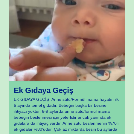
Beslenme
Ek Gıdaya Geçiş
EK GIDAYA GEÇİŞ Anne sütü/Formül mama hayatın ilk
6 ayında temel gıdadır. Bebeğin başka bir besine
ihtiyacı yoktur. 6-9 aylarda anne sütü/formül mama
bebeğin beslenmesi için yeterlidir ancak yanında ek
gıdalara da ihtiyaç vardır. Anne sütü beslenmenin %70’i,
ek gıdalar %30’udur. Çok az miktarda besin bu aylarda