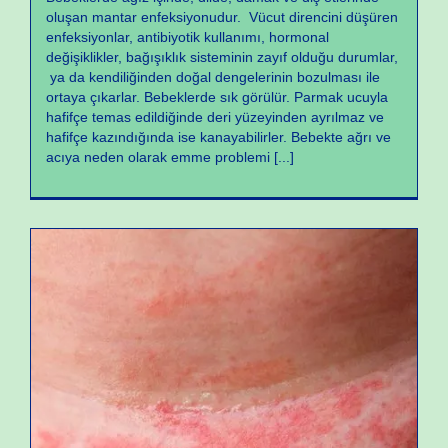
oluşan mantar enfeksiyonudur. Vücut direncini düşüren
enfeksiyonlar, antibiyotik kullanımı, hormonal
değişiklikler, bağışıklık sisteminin zayıf olduğu durumlar,
ya da kendiliğinden doğal dengelerinin bozulması ile
ortaya çıkarlar. Bebeklerde sık görülür. Parmak ucuyla
hafifçe temas edildiğinde deri yüzeyinden ayrılmaz ve
hafifçe kazındığında ise kanayabilirler. Bebekte ağrı ve
acıya neden olarak emme problemi
[...]
Yeni Doğan Sorunları