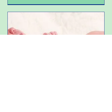
Yeni Doğan Sorunları
Küçük Elma Çok Ağlıyor
İnfantil kolik Genellikle sağlıklı bebeklerde, 2-3 hafta ile
4 ay arasında, haftada 3 günden fazla, günde 3 saat