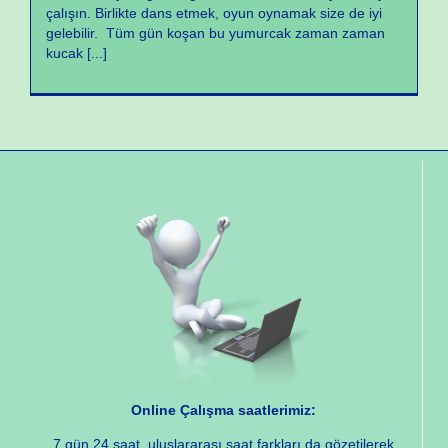
çalışın. Birlikte dans etmek, oyun oynamak size de iyi
gelebilir. Tüm gün koşan bu yumurcak zaman zaman
kucak
[...]
Online Çalışma saatlerimiz:
7 gün 24 saat, uluslararası saat farkları da gözetilerek