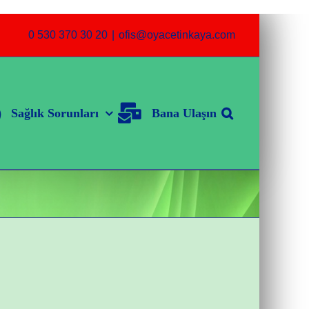
0 530 370 30 20
|
ofis@oyacetinkaya.com
Sağlık Sorunları
Bana Ulaşın