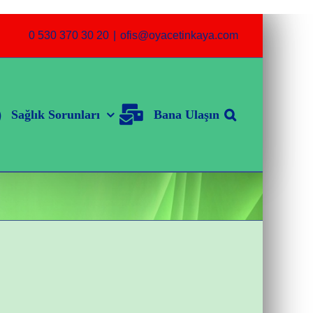
0 530 370 30 20
|
ofis@oyacetinkaya.com
Sağlık Sorunları
Bana Ulaşın