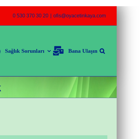
0 530 370 30 20
|
ofis@oyacetinkaya.com
Sağlık Sorunları
Bana Ulaşın
k