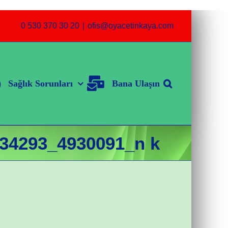
0 530 370 30 20
|
ofis@oyacetinkaya.com
Sağlık Sorunları
Bana Ulaşın
34293_4930091_n k