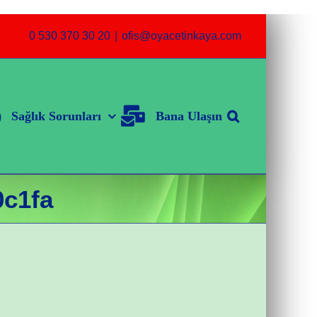
0 530 370 30 20
|
ofis@oyacetinkaya.com
Sağlık Sorunları
Bana Ulaşın
0c1fa