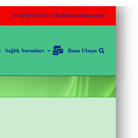
0 530 370 30 20
|
ofis@oyacetinkaya.com
Sağlık Sorunları
Bana Ulaşın