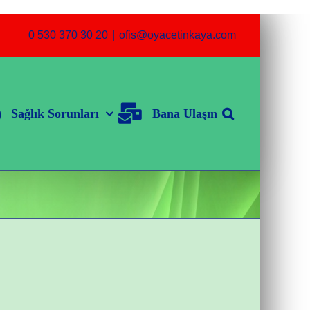
0 530 370 30 20
|
ofis@oyacetinkaya.com
Sağlık Sorunları
Bana Ulaşın