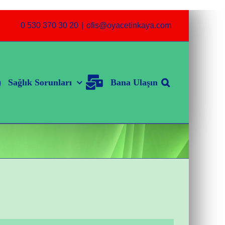
0 530 370 30 20
|
ofis@oyacetinkaya.com
Sağlık Sorunları
Bana Ulaşın