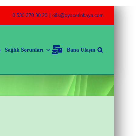
0 530 370 30 20
|
ofis@oyacetinkaya.com
Sağlık Sorunları
Bana Ulaşın