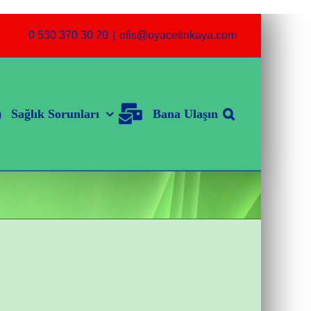
0 530 370 30 20
|
ofis@oyacetinkaya.com
Sağlık Sorunları
Bana Ulaşın