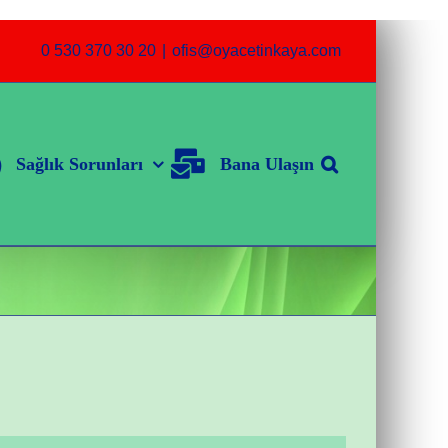
0 530 370 30 20
|
ofis@oyacetinkaya.com
Sağlık Sorunları
Bana Ulaşın