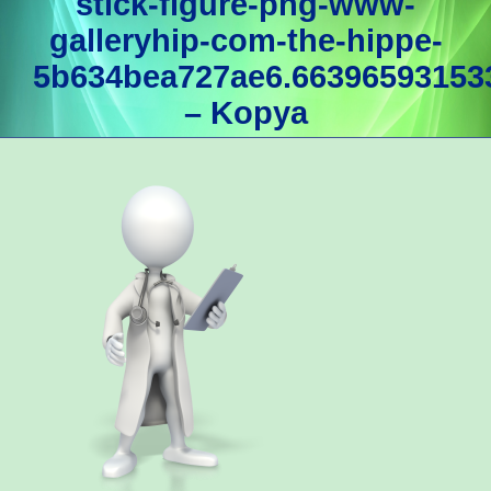
stick-figure-png-www-
galleryhip-com-the-hippe-
5b634bea727ae6.66396593153
– Kopya